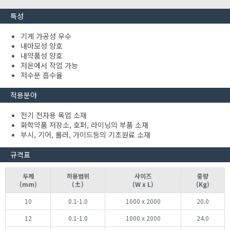
특성
기계 가공성 우수
내마모성 양호
내약품성 양호
저온에서 작업 가능
저수분 흡수율
적용분야
전기 전자용 목업 소재
화학약품 저장소, 호퍼, 라이닝의 부품 소재
부시, 기어, 롤러, 가이드등의 기초원료 소재
규격표
두께
허용범위
사이즈
중량
(mm)
(±)
(W x L)
(Kg)
10
0.1-1.0
1000 x 2000
20.0
12
0.1-1.0
1000 x 2000
24.0