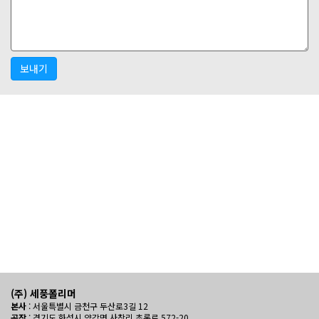
보내기
(주) 세풍폴리머
본사
: 서울특별시 금천구 두산로3길 12
공장
: 경기도 화성시 양감면 사창리 초록로 572-20