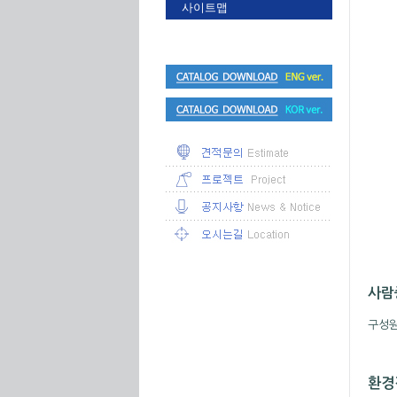
사이트맵
사람중
구성원
환경경