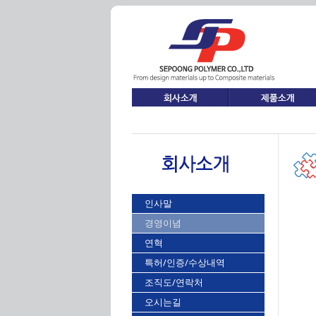
인사말
경영이념
연혁
특허/인증/수상내역
조직도/연락처
오시는길