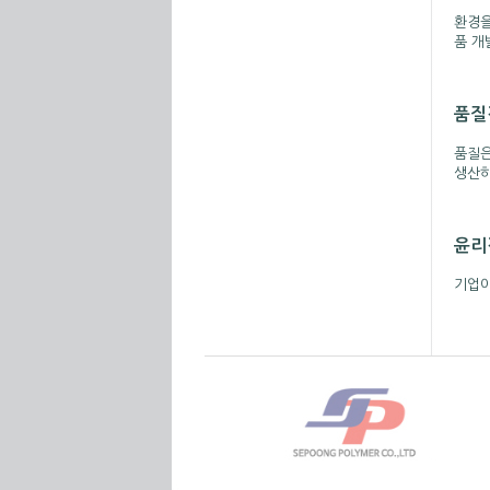
환경을
품 개
품질경
품질은
생산하
윤리경
기업이