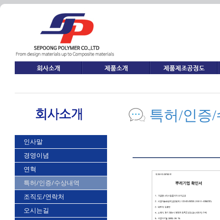
특허/인증
인사말
경영이념
연혁
특허/인증/수상내역
조직도/연락처
오시는길