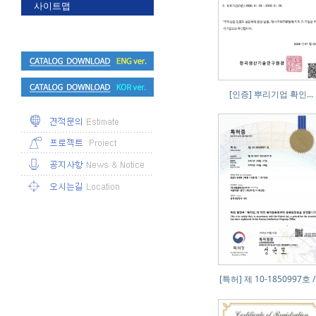
사이트맵
[인증] 뿌리기업 확인...
[특허] 제 10-1850997호 / .