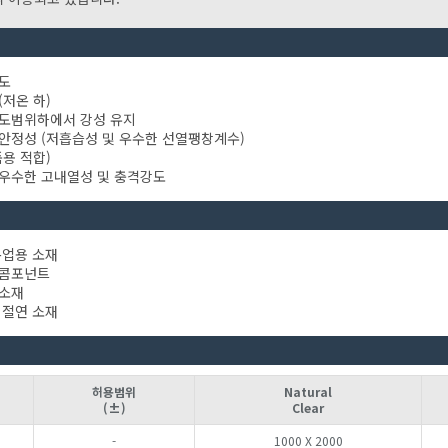
도
(저온 하)
도범위하에서 강성 유지
안정성 (저흡습성 및 우수한 선열팽창계수)
품용 적합)
우수한 고내열성 및 충격강도
목업용 소재
 콤포넌트
 소재
 절연 소재
허용범위
Natural
(±)
Clear
-
1000 X 2000