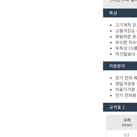
특성
고기계적 강
고충격강도 
광범위한 온
우수한 치수
무독성 (식
아크릴보다 
적용분야
전기 전자 
정밀가공용
의료기기용
전기 전자용
규격표 1
두께
(mm)
0.5